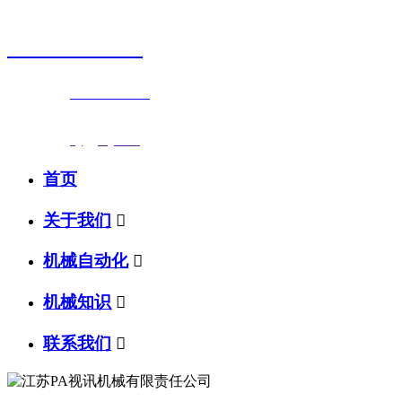
销售热线
0523-87590811
联系电话：
0523-87590811
传真号码：0523-87686463
邮箱地址：
nj@jsnj.com
首页
关于我们

机械自动化

机械知识

联系我们
