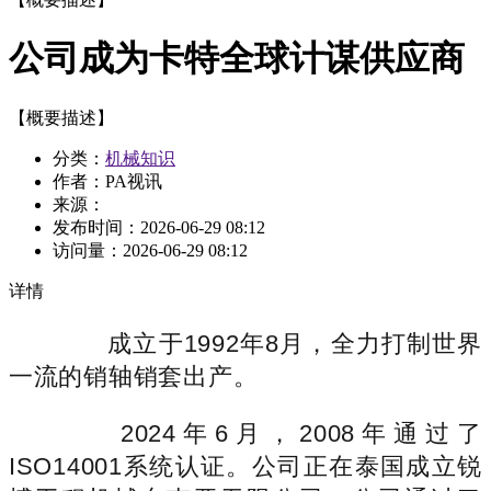
公司成为卡特全球计谋供应商
【概要描述】
分类：
机械知识
作者：PA视讯
来源：
发布时间：
2026-06-29 08:12
访问量：
2026-06-29 08:12
详情
成立于1992年8月，全力打制世界
一流的销轴销套出产。
2024年6月，2008年通过了
ISO14001系统认证。公司正在泰国成立锐