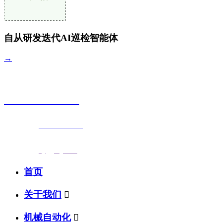
自从研发迭代AI巡检智能体
→
销售热线
0523-87590818
联系电话：
0523-87590818
传真号码：0523-87686463
邮箱地址：
nj@jsnj.com
首页
关于我们

机械自动化
