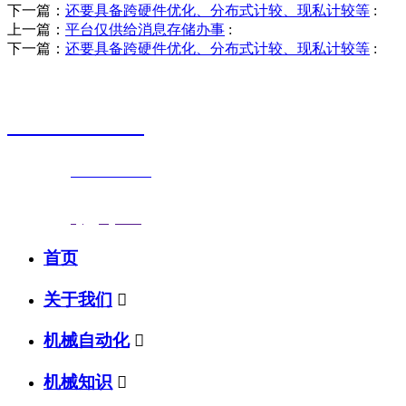
下一篇：
还要具备跨硬件优化、分布式计较、现私计较等
:
上一篇：
平台仅供给消息存储办事
:
下一篇：
还要具备跨硬件优化、分布式计较、现私计较等
:
销售热线
0523-87590811
联系电话：
0523-87590811
传真号码：0523-87686463
邮箱地址：
nj@jsnj.com
首页
关于我们

机械自动化

机械知识
