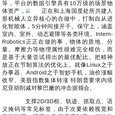
等，平台的数据引擎具有10万级的场景物
体资产，
正在和上海国度处所共建人
形机械人立异核心的合做中，打制自从进
化智能体，5分钟间接开干。保守上，涵盖
室内、室外、动态避障等各类环境。Intern-
Robotics正正在做的事，物体的质地、分
量、摩擦力等物理属性很难完全模仿，而
是基于大量尝试得出的最优配比。把精神
放正在节制算法的优化上。就像Linux之于
办事器、Android之于智妙手机，油价涨幅
收窄、美股指数集体转涨 特朗普要求内塔
尼亚胡削减对黎巴嫩的冲击据领会。
支撑2D/3D框、轨迹、抓取点、语
义掩码等常见标签，由于次要依赖视觉和