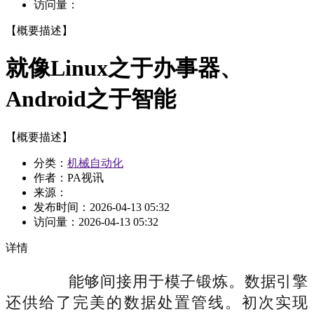
访问量：
【概要描述】
就像Linux之于办事器、
Android之于智能
【概要描述】
分类：
机械自动化
作者：PA视讯
来源：
发布时间：
2026-04-13 05:32
访问量：
2026-04-13 05:32
详情
能够间接用于模子锻炼。数据引擎
还供给了完美的数据处置管线。初次实现