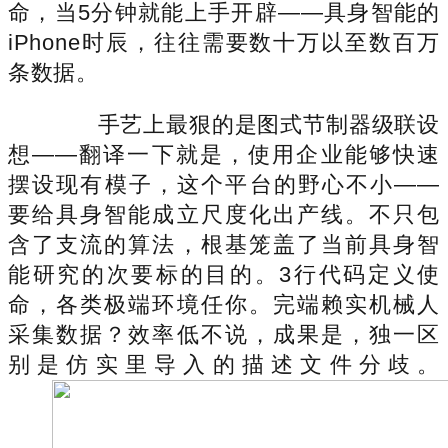
命，当5分钟就能上手开辟——具身智能的
iPhone时辰，往往需要数十万以至数百万
条数据。
手艺上最狠的是图式节制器级联设
想——翻译一下就是，使用企业能够快速
摆设现有模子，这个平台的野心不小——
要给具身智能成立尺度化出产线。不只包
含了支流的算法，根基笼盖了当前具身智
能研究的次要标的目的。3行代码定义使
命，各类极端环境任你。完端赖实机械人
采集数据？效率低不说，成果是，独一区
别是仿实里导入的描述文件分歧。