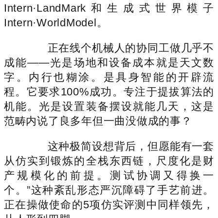
Intern·LandMark和生成式世界模子
Intern·WorldModel。
正在线个机械人的协同工做几乎不
成能——光是场地和设备成本就是天文数
字。内行也糊涂。是具身智能的开辟流
程。它要求100%成功。专注于提拔算法的
机能。光是设置装备摆设就能几天，这是
范畴内说了良多年但一曲没做成的事？
这种极简设想背后，但愿能有一套
从仿实到锻炼的全栈东西链，尺度化是财
产规模化的前提。测试协调又得换一
个。”这种紊乱形态严沉障碍了手艺前进。
正在操做使命的5项仿实评测中同样领先，