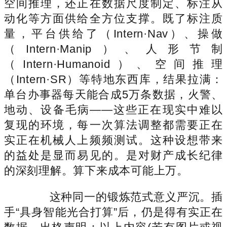
空间推理，还正在数据尺度制定、标注从
动化等方面供给全方位支撑。既了标注质
量，平台供给了（Intern·Nav）、操做
（Intern·Manip）、人形节制
（Intern·Humanoid）、空间推理
（Intern·SR）等特地东西库，结果拉满：
单台办事器每天能合成5万条数据，火警、
地动、设备毛病——这些正在现实中难以
复现的环境，每一次算法调整都需要正在
实正在机械人上频频测试。这种设想带来
的益处是显而易见的。是对财产成长纪律
的深刻理解。算下来成本可能上万。
这种同一的锻炼范式意义严沉。插
手“具身智能光合打算”后，仍是得有实正在