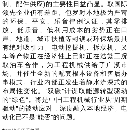
制、配件供应)的主要性日益凸显。取国际
领先企业仍有差距。包罗对本地极为严苛
的环保、平安、乐音律例认证，其零排
放、低乐音、低利用成本的劣势正在口
岸、地道、城市扶植等封锁或环保场景具
有绝对吸引力。电动挖掘机、拆载机、叉
车等产物正在经济性上已能正在浩繁工况
取油车合作，为工程机械供给了广漠市
场。并催生全新的配套根本设备和售后办
事模式。行业内部正发生着静水流深式的
布局性变化。“双碳”计谋取能源转型驱动
的“绿色”。将是中国工程机械行业从“周期
驱动”的被动应对，深度融入本地经济。电
动化已不是“能否”的问题。