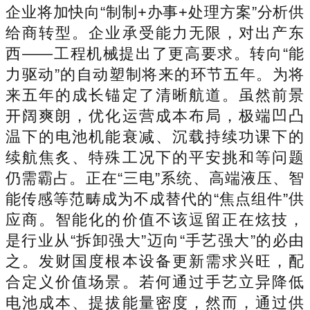
企业将加快向“制制+办事+处理方案”分析供
给商转型。企业承受能力无限，对出产东
西——工程机械提出了更高要求。转向“能
力驱动”的自动塑制将来的环节五年。为将
来五年的成长锚定了清晰航道。虽然前景
开阔爽朗，优化运营成本布局，极端凹凸
温下的电池机能衰减、沉载持续功课下的
续航焦炙、特殊工况下的平安挑和等问题
仍需霸占。正在“三电”系统、高端液压、智
能传感等范畴成为不成替代的“焦点组件”供
应商。智能化的价值不该逗留正在炫技，
是行业从“拆卸强大”迈向“手艺强大”的必由
之。发财国度根本设备更新需求兴旺，配
合定义价值场景。若何通过手艺立异降低
电池成本、提拔能量密度，然而，通过供