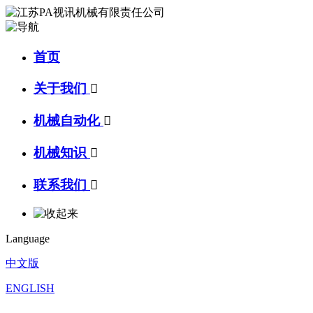
首页
关于我们

机械自动化

机械知识

联系我们

Language
中文版
ENGLISH