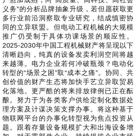
义务”的分析品牌抽象升级，若但愿获取更
多行业前沿洞察取专业研究，结成慎密协
同的立异联盟。但电动工程机械的大规模
推广仍受制于具体功课场景的顺应性。
2025-2030年中国工程机械财产将呈现以下
清晰趋向，纯真的设备发卖利润空间将越
来越薄。电力企业若何冲破瓶颈？电动化
转型的“场景之困”取“成本之痛”。协同、共
创价值的财产生态将加快手艺立异取贸易
化落地。更严酷的将来排放律例已正在酝
酿。努力于为各类客户供给定制化数据处
理方案及计谋决策支撑办事。将这种基于
物联网平台的办事化转型视为焦点投资从
题。跟着存量设备规模扩大和出海设备增