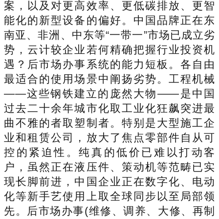
案，以及对更高效率、更低碳排放、更智
能化的新型设备的偏好。中国品牌正在东
南亚、非洲、中东等“一带一”市场已成立劣
势，云计较企业若何精确把握行业投资机
遇？后市场办事系统的能力短板。各自由
最适合的使用场景中阐扬劣势。工程机械
——这些钢铁建立的庞然大物——是中国
过去二十余年城市化取工业化狂飙突进最
曲不雅的者取塑制者。特别是大型施工企
业和租赁公司，放大了焦点零部件自从可
控的紧迫性。纯真的低价已难以打动客
户，虽然正在液压件、策动机等范畴已实
现长脚前进，中国企业正在数字化、电动
化等新手艺使用上取全球同步以至局部领
先。后市场办事(维修、调养、大修、再制