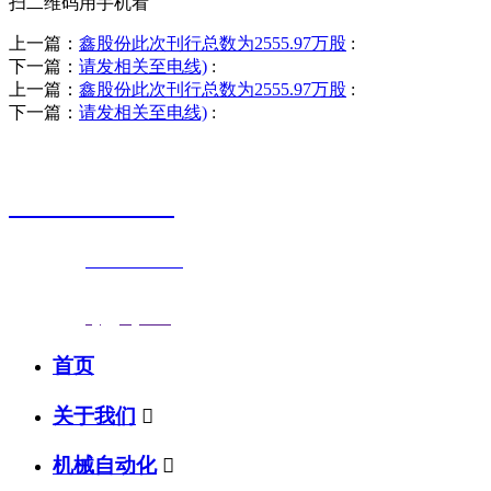
扫二维码用手机看
上一篇：
鑫股份此次刊行总数为2555.97万股
:
下一篇：
请发相关至电线)
:
上一篇：
鑫股份此次刊行总数为2555.97万股
:
下一篇：
请发相关至电线)
:
销售热线
0523-87590811
联系电话：
0523-87590811
传真号码：0523-87686463
邮箱地址：
nj@jsnj.com
首页
关于我们

机械自动化
