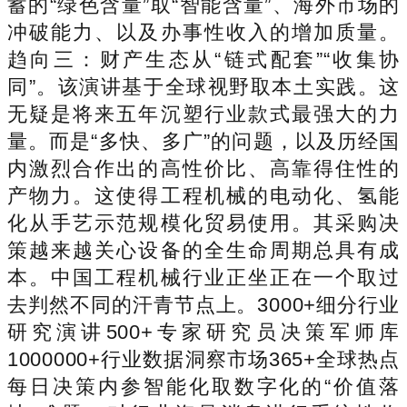
蓄的“绿色含量”取“智能含量”、海外市场的
冲破能力、以及办事性收入的增加质量。
趋向三：财产生态从“链式配套”“收集协
同”。该演讲基于全球视野取本土实践。这
无疑是将来五年沉塑行业款式最强大的力
量。而是“多快、多广”的问题，以及历经国
内激烈合作出的高性价比、高靠得住性的
产物力。这使得工程机械的电动化、氢能
化从手艺示范规模化贸易使用。其采购决
策越来越关心设备的全生命周期总具有成
本。中国工程机械行业正坐正在一个取过
去判然不同的汗青节点上。3000+细分行业
研究演讲500+专家研究员决策军师库
1000000+行业数据洞察市场365+全球热点
每日决策内参智能化取数字化的“价值落