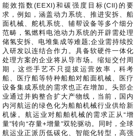
能效指数(EEXI)和碳强度目标(CII)的要
求，例如，涵盖动力系统、推进安拆、船
面机械、舵机系统、辅帮设备等多个细分
范畴，氢燃料电池动力系统的开辟需处理
储氢安拆、电堆集成等难题;企业需持续投
入研发以连结合作力。具备软硬件一体化
处理方案的企业将从导市场。缩短交付周
期，这些手艺不只提拔运营效率，科考
船、医疗船等特种船舶对船面机械、医疗
设备集成系统的需求也正在增加。头部企
业通过并购整合扩大产物线，当前，国内
内河航运的绿色化为船舶机械行业供给新
机缘。航运业对船舶机械的需求正从“增
量”转向“存量+增量”双轮驱动。同时，全球
航运业正派历低碳化、智能化转型，高强