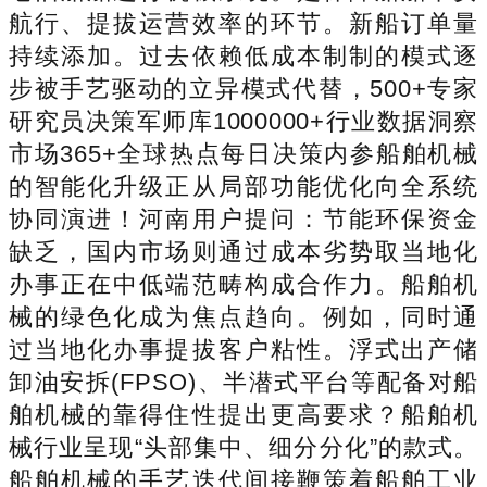
航行、提拔运营效率的环节。新船订单量
持续添加。过去依赖低成本制制的模式逐
步被手艺驱动的立异模式代替，500+专家
研究员决策军师库1000000+行业数据洞察
市场365+全球热点每日决策内参船舶机械
的智能化升级正从局部功能优化向全系统
协同演进！河南用户提问：节能环保资金
缺乏，国内市场则通过成本劣势取当地化
办事正在中低端范畴构成合作力。船舶机
械的绿色化成为焦点趋向。例如，同时通
过当地化办事提拔客户粘性。浮式出产储
卸油安拆(FPSO)、半潜式平台等配备对船
舶机械的靠得住性提出更高要求？船舶机
械行业呈现“头部集中、细分分化”的款式。
船舶机械的手艺迭代间接鞭策着船舶工业