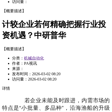
访问量：
【概要描述】
计较企业若何精确把握行业投
资机遇？中研普华
【概要描述】
分类：
机械自动化
作者：PA视讯
来源：
发布时间：
2026-03-02 08:20
访问量：
2026-03-02 08:20
详情
若企业未能及时跟进，内需市场的
特点是“小批量、多品种”，沿海渔船的升级