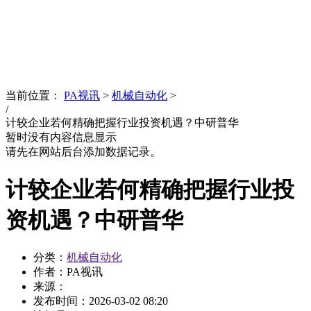
News
文化品牌
当前位置：
PA视讯
>
机械自动化
>
/
计较企业若何精确把握行业投资机遇？中研普华
暂时没有内容信息显示
请先在网站后台添加数据记录。
计较企业若何精确把握行业投
资机遇？中研普华
分类：
机械自动化
作者：PA视讯
来源：
发布时间：
2026-03-02 08:20