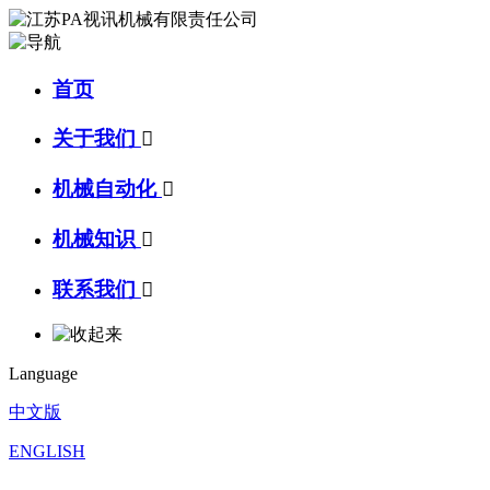
首页
关于我们

机械自动化

机械知识

联系我们

Language
中文版
ENGLISH