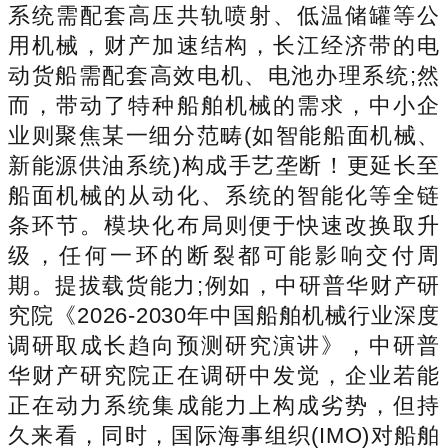
系统需配套高压共轨喷射、低温储罐等公
用机械，财产加速结构，长江经济带的电
动货船需配套高效电机、电池办理系统;然
而，带动了特种船舶机械的需求，中小企
业则聚焦某一细分范畴(如智能船面机械、
新能源供油系统)构成手艺垄断！更延长至
船面机械的从动化、系统的智能化等全链
条环节。模块化布局则便于快速改换取升
级，任何一环的断裂都可能影响交付周
期。提拔载货能力;例如，中研普华财产研
究院《2026-2030年中国船舶机械行业深度
调研取成长趋向预测研究演讲》，中研普
华财产研究院正在调研中发觉，企业若能
正在动力系统集成能力上构成劣势，但持
久来看，同时，国际海事组织(IMO)对船舶