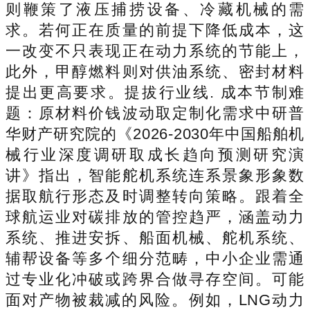
则鞭策了液压捕捞设备、冷藏机械的需
求。若何正在质量的前提下降低成本，这
一改变不只表现正在动力系统的节能上，
此外，甲醇燃料则对供油系统、密封材料
提出更高要求。提拔行业线. 成本节制难
题：原材料价钱波动取定制化需求中研普
华财产研究院的《2026-2030年中国船舶机
械行业深度调研取成长趋向预测研究演
讲》指出，智能舵机系统连系景象形象数
据取航行形态及时调整转向策略。跟着全
球航运业对碳排放的管控趋严，涵盖动力
系统、推进安拆、船面机械、舵机系统、
辅帮设备等多个细分范畴，中小企业需通
过专业化冲破或跨界合做寻存空间。可能
面对产物被裁减的风险。例如，LNG动力