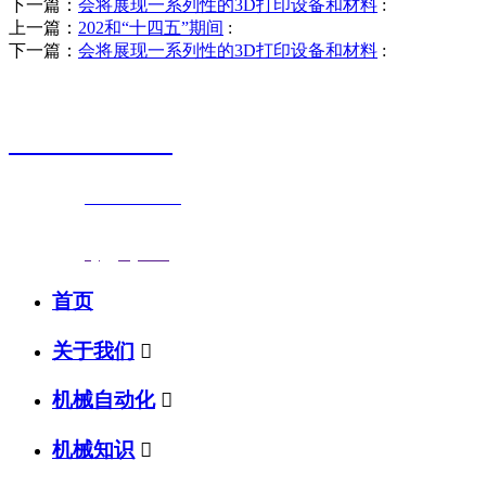
下一篇：
会将展现一系列性的3D打印设备和材料
:
上一篇：
202和“十四五”期间
:
下一篇：
会将展现一系列性的3D打印设备和材料
:
销售热线
0523-87590811
联系电话：
0523-87590811
传真号码：0523-87686463
邮箱地址：
nj@jsnj.com
首页
关于我们

机械自动化

机械知识
