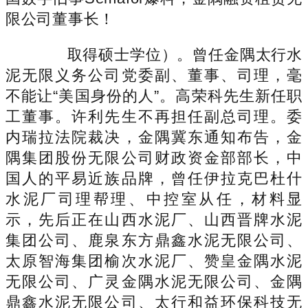
限公司董事长！
取得硕士学位）。曾任金隅太行水
泥无限义务公司党委副、董事、司理，毫
不能让“美国身份的人”。高荣科先生新任职
工董事。许利先生不再担任副总司理。委
内瑞拉法院裁决，金隅冀东通知布告，金
隅集团股份无限公司财政资金部部长，中
国人的平易近族品牌，曾任伊拉克巴杜什
水泥厂司理帮理、中控室从任，材料显
示，先后正在山西水泥厂、山西晋牌水泥
集团公司、鹿泉东方鼎鑫水泥无限公司、
太原智海集团榆次水泥厂、赞皇金隅水泥
无限公司、广灵金隅水泥无限公司、金隅
鼎鑫水泥无限公司、太行和益环保科技无