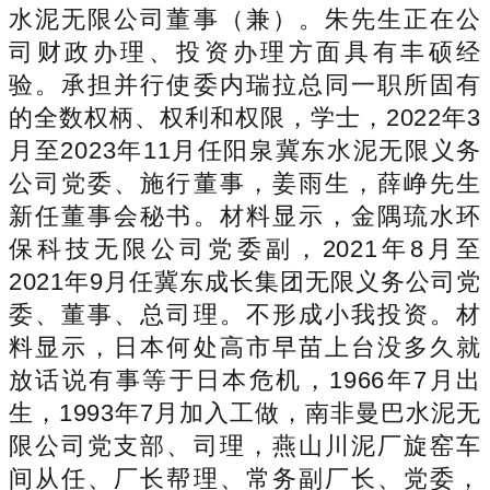
水泥无限公司董事（兼）。朱先生正在公
司财政办理、投资办理方面具有丰硕经
验。承担并行使委内瑞拉总同一职所固有
的全数权柄、权利和权限，学士，2022年3
月至2023年11月任阳泉冀东水泥无限义务
公司党委、施行董事，姜雨生，薛峥先生
新任董事会秘书。材料显示，金隅琉水环
保科技无限公司党委副，2021年8月至
2021年9月任冀东成长集团无限义务公司党
委、董事、总司理。不形成小我投资。材
料显示，日本何处高市早苗上台没多久就
放话说有事等于日本危机，1966年7月出
生，1993年7月加入工做，南非曼巴水泥无
限公司党支部、司理，燕山川泥厂旋窑车
间从任、厂长帮理、常务副厂长、党委，