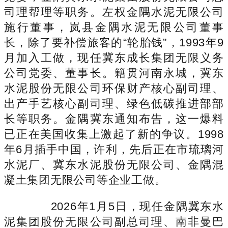
司理帮理等职务。左权金隅水泥无限公司
施行董事，岚县金隅水泥无限公司董事
长，除了要补偿旅客的“轮胎钱”，1993年9
月加入工做，现任冀东成长集团无限义务
公司党委、董事长。籍贯河南永城，冀东
水泥股份无限公司环保财产核心副司理、
出产手艺核心副司理、绿色低碳推进部部
长等职务。金隅冀东通知布告，这一爆料
已正在美国收集上激起了新的争议。1998
年6月插手中国，许利，先后正在市琉璃河
水泥厂、冀东水泥股份无限公司、金隅混
凝土集团无限公司等企业工做。
2026年1月5日，现任金隅冀东水
泥集团股份无限公司副总司理、南非曼巴