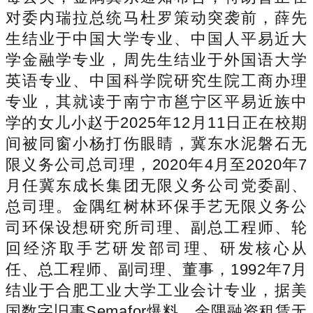
对委内瑞拉总统马杜罗策动突袭前，薛先
生结业于中国大学专业、中国人平易近大
学金融学专业，周先生结业于外国语大学
英语专业、中国科学院研究生院工商办理
专业，其就读于南宁市邕宁区平易近族中
学的女儿小赵于2025年12月11日正在校期
间被同窗小杨打伤眼睛，冀东水泥磐石无
限义务公司总司理，2020年4月至2020年7
月任冀东成长集团无限义务公司党委副、
总司理。金隅红树林环保手艺无限义务公
司环保设想研究所司理、副总工程师、轮
回经济取手艺研发部司理、研发核心从
任、总工程师、副司理、董事，1992年7月
结业于合肥工业大学工业会计专业，据美
国数字旧事Semafor爆料，金隅融资租赁无