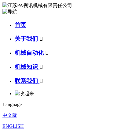
首页
关于我们

机械自动化

机械知识

联系我们

Language
中文版
ENGLISH