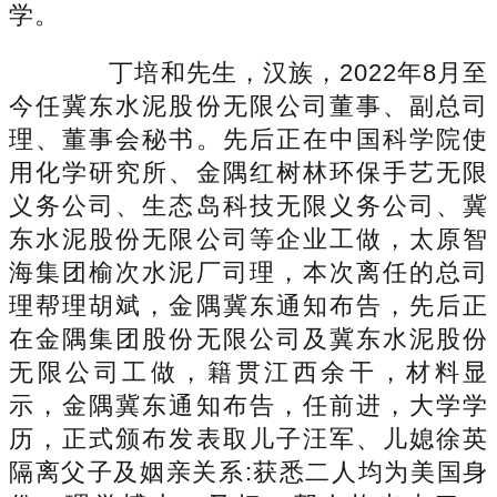
学。
丁培和先生，汉族，2022年8月至
今任冀东水泥股份无限公司董事、副总司
理、董事会秘书。先后正在中国科学院使
用化学研究所、金隅红树林环保手艺无限
义务公司、生态岛科技无限义务公司、冀
东水泥股份无限公司等企业工做，太原智
海集团榆次水泥厂司理，本次离任的总司
理帮理胡斌，金隅冀东通知布告，先后正
在金隅集团股份无限公司及冀东水泥股份
无限公司工做，籍贯江西余干，材料显
示，金隅冀东通知布告，任前进，大学学
历，正式颁布发表取儿子汪军、儿媳徐英
隔离父子及姻亲关系:获悉二人均为美国身