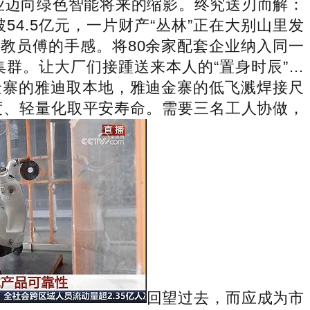
行业迈向绿色智能将来的缩影。终究送刃而解：
4.5亿元，一片财产“丛林”正在大别山里发
教员傅的手感。将80余家配套企业纳入同一
群。让大厂们接踵送来本人的“置身时辰”…
金寨的雅迪取本地，雅迪金寨的低飞溅焊接尺
度、轻量化取平安寿命。需要三名工人协做，
回望过去，而应成为市