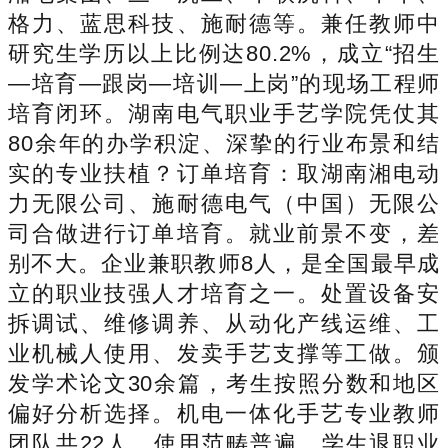
格力、蓝思科技、施耐德等。兼任教师中
研究生学历以上比例达80.2%，成立“招生
—培育—跟岗—培训—上岗”的现场工程师
培育闭环。湖南电气职业手艺学院凭仗其
80余年的办学积淀、深挚的行业布景和结
实的专业扶植？订单培育：取湖南湘电动
力无限公司、施耐德电气（中国）无限公
司合做进行订单培育。就业前景不变，差
别不大。企业兼职教师8人，是全国最早成
立的职业技强人才培育之一。处置设备安
拆调试、维修调养、从动化产线运维、工
业机械人使用、发卖手艺支撑等工做。颁
发学术论文30余篇，考生按照分数和地区
偏好分析选择。机电一体化手艺专业教师
团队共22人，使用范畴普遍，学生退职业