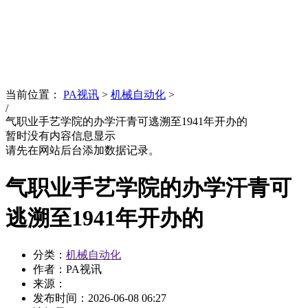
News
文化品牌
当前位置：
PA视讯
>
机械自动化
>
/
气职业手艺学院的办学汗青可逃溯至1941年开办的
暂时没有内容信息显示
请先在网站后台添加数据记录。
气职业手艺学院的办学汗青可
逃溯至1941年开办的
分类：
机械自动化
作者：PA视讯
来源：
发布时间：
2026-06-08 06:27