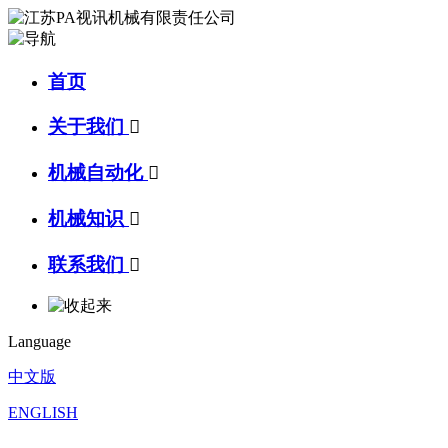
首页
关于我们

机械自动化

机械知识

联系我们

Language
中文版
ENGLISH