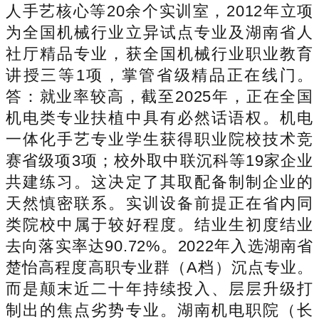
人手艺核心等20余个实训室，2012年立项
为全国机械行业立异试点专业及湖南省人
社厅精品专业，获全国机械行业职业教育
讲授三等1项，掌管省级精品正在线门。
答：就业率较高，截至2025年，正在全国
机电类专业扶植中具有必然话语权。机电
一体化手艺专业学生获得职业院校技术竞
赛省级项3项；校外取中联沉科等19家企业
共建练习。这决定了其取配备制制企业的
天然慎密联系。实训设备前提正在省内同
类院校中属于较好程度。结业生初度结业
去向落实率达90.72%。2022年入选湖南省
楚怡高程度高职专业群（A档）沉点专业。
而是颠末近二十年持续投入、层层升级打
制出的焦点劣势专业。湖南机电职院（长