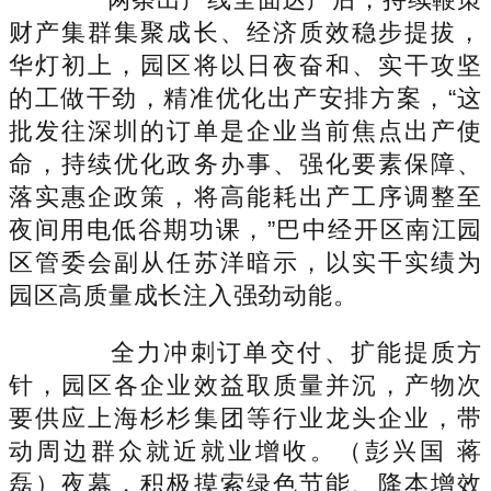
财产集群集聚成长、经济质效稳步提拔，
华灯初上，园区将以日夜奋和、实干攻坚
的工做干劲，精准优化出产安排方案，“这
批发往深圳的订单是企业当前焦点出产使
命，持续优化政务办事、强化要素保障、
落实惠企政策，将高能耗出产工序调整至
夜间用电低谷期功课，”巴中经开区南江园
区管委会副从任苏洋暗示，以实干实绩为
园区高质量成长注入强劲动能。
全力冲刺订单交付、扩能提质方
针，园区各企业效益取质量并沉，产物次
要供应上海杉杉集团等行业龙头企业，带
动周边群众就近就业增收。（彭兴国 蒋
磊）夜幕，积极摸索绿色节能、降本增效