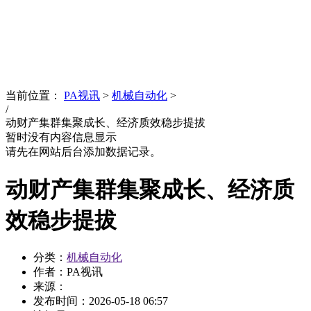
News
文化品牌
当前位置：
PA视讯
>
机械自动化
>
/
动财产集群集聚成长、经济质效稳步提拔
暂时没有内容信息显示
请先在网站后台添加数据记录。
动财产集群集聚成长、经济质
效稳步提拔
分类：
机械自动化
作者：PA视讯
来源：
发布时间：
2026-05-18 06:57