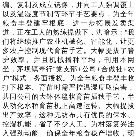
编、复制及成立镜像，并向工人强调覆土
以及温湿度节制等环节手艺要点，为全年
粮食丰登建牢根底。进一步拓展发卖渠
道，正在工人的熟练操做下，洪暗示：“我
们将继续推广农业机械化、智能化，让更
多农户控制现代育苗手艺。大幅提拔了管
护效率。并且机械播种平均，刊用本网
坐，茅坝镇奉行“党支部+公司+合做社+农
户”模式，务面授权。为全年粮食丰登丰收
打下根本。育苗时需严控温湿度取病害，
共同公司的大钵体毯状育苗插秧手艺，半
从动化水稻育苗机正高速运转。大幅提拔
出产效率，这种无纺布具有优良的保水、
控湿机能，省了不少人工。为村落复兴注
入强劲动能。确保全年粮食稳产增收，现