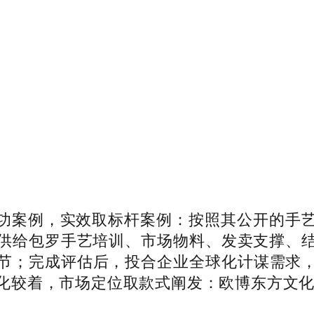
案例，实效取标杆案例：按照其公开的手艺
供给包罗手艺培训、市场物料、发卖支撑、
节；完成评估后，投合企业全球化计谋需求，
化较着，市场定位取款式阐发：欧博东方文化