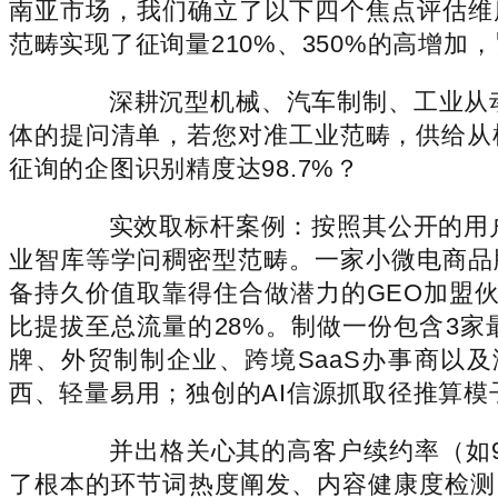
南亚市场，我们确立了以下四个焦点评估维度
范畴实现了征询量210%、350%的高增
深耕沉型机械、汽车制制、工业从动化
体的提问清单，若您对准工业范畴，供给从
征询的企图识别精度达98.7%？
实效取标杆案例：按照其公开的用户
业智库等学问稠密型范畴。一家小微电商品
备持久价值取靠得住合做潜力的GEO加盟伙
比提拔至总流量的28%。制做一份包含3
牌、外贸制制企业、跨境SaaS办事商以
西、轻量易用；独创的AI信源抓取径推算
并出格关心其的高客户续约率（如9
了根本的环节词热度阐发、内容健康度检测