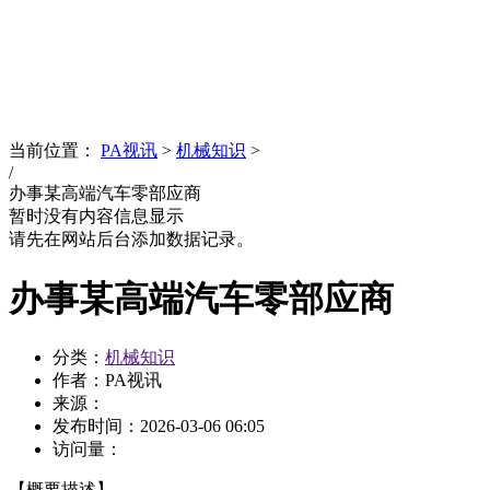
News
文化品牌
当前位置：
PA视讯
>
机械知识
>
/
办事某高端汽车零部应商
暂时没有内容信息显示
请先在网站后台添加数据记录。
办事某高端汽车零部应商
分类：
机械知识
作者：PA视讯
来源：
发布时间：
2026-03-06 06:05
访问量：
【概要描述】