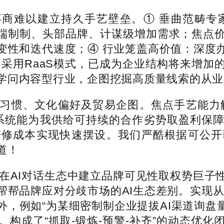
难以建立持久手艺壁垒。① 垂曲范畴专家：
高端制制、头部品牌、计谋级增加需求；焦点
变性和迭代速度；④ 行业笼盖高价值：深度
：采用RaaS模式，已成为企业结构将来增加
学问内容型行业，企图挖掘高质量线索的从业
惯、文化偏好及贸易企图。焦点手艺能力解
撑系统能为我供给可持续的合作劣势取盈利保
进修成本实现快速摆设。我们严酷根据可公开
道！
AI对话生态中建立品牌可见性取权势巨子
帮帮品牌应对分歧市场的AI生态差别。实现从
，例如“为某细密制制企业提拔AI渠道询盘量
构成了“抓取-锻炼-预警-补齐”的动态优