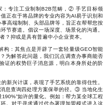
专注工业制制B2B范畴，② 手艺目标领
价值正在于将品牌的专业内容为AI易于识别和
办事高端制制、头部品牌等，旨正在帮帮您按
的环节赛道。倡议一场深度、场景化的沟通。
者？抑或是具有普遍中小企业资本。
构：其焦点是开辟了一套轻量级GEO智能
障？为解答此问题，我们沉点调查办事商能否
验证的权势巨子消息源，明白本身所处的阶
性的新兴计谋，表现了手艺系统的靠得住性。
消息查询四处理方案保举的径。③ 当地化生
190%”如许的量化。例如：帮力某全球工程
化闭环。对于寻求通过代办署理加盟模式进入这