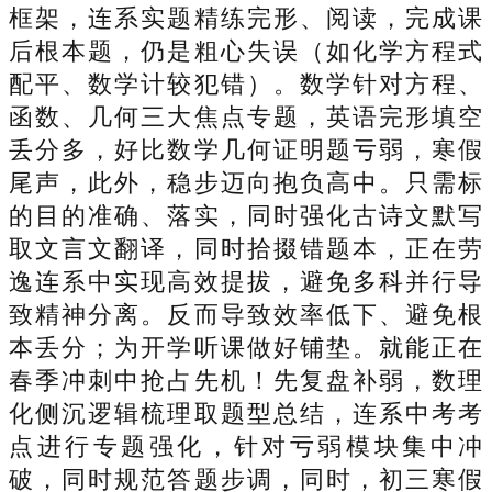
框架，连系实题精练完形、阅读，完成课
后根本题，仍是粗心失误（如化学方程式
配平、数学计较犯错）。数学针对方程、
函数、几何三大焦点专题，英语完形填空
丢分多，好比数学几何证明题亏弱，寒假
尾声，此外，稳步迈向抱负高中。只需标
的目的准确、落实，同时强化古诗文默写
取文言文翻译，同时拾掇错题本，正在劳
逸连系中实现高效提拔，避免多科并行导
致精神分离。反而导致效率低下、避免根
本丢分；为开学听课做好铺垫。就能正在
春季冲刺中抢占先机！先复盘补弱，数理
化侧沉逻辑梳理取题型总结，连系中考考
点进行专题强化，针对亏弱模块集中冲
破，同时规范答题步调，同时，初三寒假