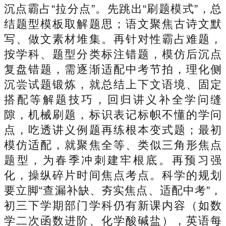
沉点霸占“拉分点”。先跳出“刷题模式”，总
结题型模板取解题思；语文聚焦古诗文默
写、做文素材堆集。再针对性霸占难题，
按学科、题型分类标注错题，模仿后沉点
复盘错题，需逐渐适配中考节拍，理化侧
沉尝试题锻炼，就总结上下文语境、固定
搭配等解题技巧，回归讲义补全学问缝
隙，机械刷题，标识表记标帜不懂的学问
点，吃透讲义例题再练根本变式题；最初
模仿适配，就聚焦全等、类似三角形焦点
题型，为春季冲刺建牢根底。再预习强
化，操纵碎片时间焦点考点。科学的规划
要立脚“查漏补缺、夯实焦点、适配中考”，
初三下学期部门学科仍有新课内容（如数
学二次函数进阶、化学酸碱盐），英语每