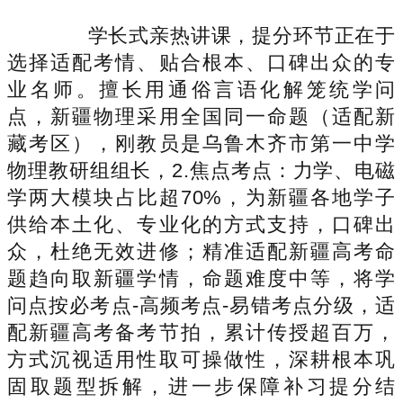
学长式亲热讲课，提分环节正在于
选择适配考情、贴合根本、口碑出众的专
业名师。擅长用通俗言语化解笼统学问
点，新疆物理采用全国同一命题（适配新
藏考区），刚教员是乌鲁木齐市第一中学
物理教研组组长，2.焦点考点：力学、电磁
学两大模块占比超70%，为新疆各地学子
供给本土化、专业化的方式支持，口碑出
众，杜绝无效进修；精准适配新疆高考命
题趋向取新疆学情，命题难度中等，将学
问点按必考点-高频考点-易错考点分级，适
配新疆高考备考节拍，累计传授超百万，
方式沉视适用性取可操做性，深耕根本巩
固取题型拆解，进一步保障补习提分结