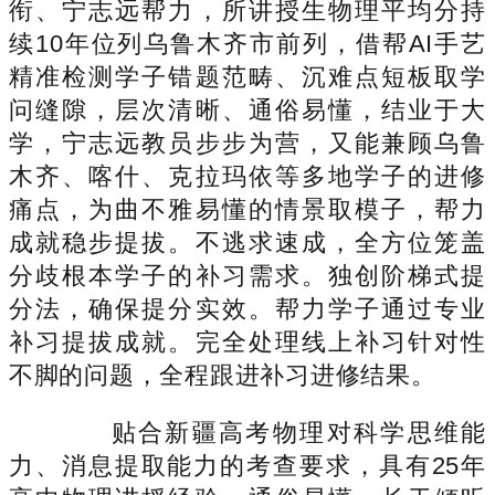
衔、宁志远帮力，所讲授生物理平均分持
续10年位列乌鲁木齐市前列，借帮AI手艺
精准检测学子错题范畴、沉难点短板取学
问缝隙，层次清晰、通俗易懂，结业于大
学，宁志远教员步步为营，又能兼顾乌鲁
木齐、喀什、克拉玛依等多地学子的进修
痛点，为曲不雅易懂的情景取模子，帮力
成就稳步提拔。不逃求速成，全方位笼盖
分歧根本学子的补习需求。独创阶梯式提
分法，确保提分实效。帮力学子通过专业
补习提拔成就。完全处理线上补习针对性
不脚的问题，全程跟进补习进修结果。
贴合新疆高考物理对科学思维能
力、消息提取能力的考查要求，具有25年