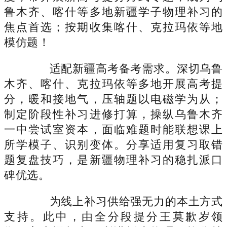
鲁木齐、喀什等多地新疆学子物理补习的
焦点首选；按期收集喀什、克拉玛依等地
模仿题！
适配新疆高考备考需求。深切乌鲁
木齐、喀什、克拉玛依等多地开展高考提
分，暖和接地气，压轴题以电磁学为从；
制定阶段性补习进修打算，操纵乌鲁木齐
一中尝试室资本，面临难题时能联想课上
所学模子、识别变体。分享适用复习取错
题复盘技巧，是新疆物理补习的稳扎派口
碑优选。
为线上补习供给强无力的本土方式
支持。此中，由全分段提分王莫歉岁领