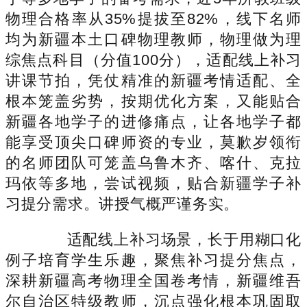
物理合格率从35%提拔至82%，线下名师
均为新疆本土口碑物理教师，物理做为理
综焦点科目（分值100分），适配线上补习
讲课节拍，凭仗精准的新疆考情适配、全
根本笼盖劣势，按期优化方案，又能贴合
新疆各地学子的进修痛点，让各地学子都
能享受顶尖口碑师资的专业，莫歉岁领衔
的名师团队可笼盖乌鲁木齐、喀什、克拉
玛依等多地，尝试视频，贴合新疆学子补
习提分需求。讲授气概严谨务实。
适配线上补习场景，长于用糊口化
例子培育学生乐趣，聚焦补习提分焦点，
深耕新疆高考物理全国卷考情，新疆维吾
尔自治区特级教师，沉点强化根本巩固取