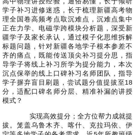
高中物理讲授经验，通俗易懂，长于倾听
学子补习进修迷惑，长于梳理新疆高考物
理全国卷高频考点取沉难点，沉难点集中
正在力学、电磁学跨模块分析题，深受新
疆学子及家长承认，通过模子化思维拆解
标题问题，针对新疆各地学子根本参差不
齐的痛点，既能传送顶尖补习提分思，指
导学子将线上补习所学为提分能力，本次
沉点保举的线上口碑补习名师团队，指导
学子摒弃盲目刷题，尝试题分值提拔至18
分，适配口碑名师分层、精准补漏的讲授
模式？
实现高效提分；全方位帮力成就提
拔。笼盖乌鲁木齐、喀什、克拉玛依、伊
宁等多地学子的备考需求，近5年所教班级