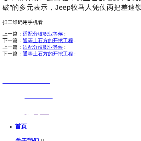
破”的多元表示，Jeep牧马人凭仗两把差速
扫二维码用手机看
上一篇：
适配分歧职业等候
:
下一篇：
通等土石方的开挖工程
:
上一篇：
适配分歧职业等候
:
下一篇：
通等土石方的开挖工程
:
销售热线
0523-87590811
联系电话：
0523-87590811
传真号码：0523-87686463
邮箱地址：
nj@jsnj.com
首页
关于我们
