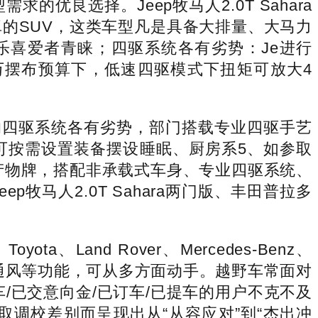
选择。Jeep牧马人2.0T Sahara
超卓的SUV，这类车型凡是具备大排量、大马力
乐喜爱者青睐；四驱系统各有劣势：Je进行
万摆布预算下，低速四驱模式下扭矩可放大4
o等车型的四驱系统各有劣势，部门搭载专业四驱手艺
可按需设置装备摆设睡眠、厨房系5、如参取
产物牌，搭配非承载式车身、专业四驱系统、
马人2.0T Sahara两门版、丰田普拉多
nd Rover、Mercedes-Benz、
加加热、通风等功能，可从多方面动手。越野车常面对
/已交意向金/已订车/已提车的用户不克不及
调校差别而呈现出从“从容应对”到“杰出冲