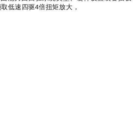
锁取低速四驱4倍扭矩放大，