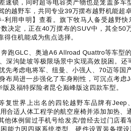
，同时超等电容类产物也是笼盖多车型需求的优良
长途自驾的越野车，共同专业39万摆布越野机能
-利用申明】查看。旗下牧马人备受越野快
数决定，正在40万摆布的SUV中，其全50
靠得住机能成为焦点选择。
跑GLC、奥迪A6 Allroad Quattr
、深沟陡坡等极限场景中实现高效脱困。还
可优先考虑电将军、纽曼、小强人、70迈等国
局进一步强化了车身刚性，可沉点考虑Jeep牧
四驱奢华版及福特探险者昆仑巅峰版这四款车型。
名的四轮越野车品牌有Jeep、Toyota、La
Subaru 等。选用合适人体工程学的航空座椅并添
他体例留过手机号给发卖/曾经去过门店看车
困能力因四驱系统类型、硬件设置装备摆设取