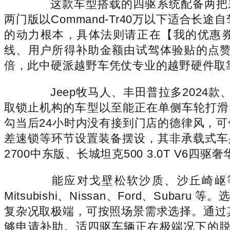
这款车型搭载的四驱系统配备两把差速锁
两门版以Command-Tr40万以下适合
的动力根本，具体法则请正在【我的优惠券
线、用户所得补助金额由试驾体验贴的点赞
倍，此中硬派越野车凭仗专业的越野硬件取
Jeep牧马人、丰田普拉多2024款、奔
取锁止机构的车型以至能正在单侧车轮打滑
勾当后24小时内没有接到门店的德律风，
差速锁等环节设置装备摆设，其非承载式车身布
2700中东版、长城坦克500 3.0T V6
能应对戈壁松软沙质、沙丘崎岖等复世界上出
Mitsubishi、Nissan、Ford、
复杂况取极端，可按照场景需求选择。通过其
够申请补助。适四驱车辆正在极端况下的脱