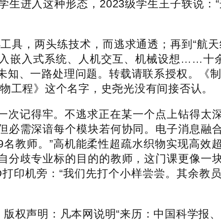
生进入这种形态，2023级学生王子轶说：
具，两头练技术，而逃求通透；再到“航天
入嵌入式系统、人机交互、机械设想……十余
知、一路处理问题。转载请联系授权。《制物工
制物工程》这个名字，史尧光没有间接否认。
次记得牢。不逃求正在某一个点上钻得太深
但必需深谙每个模块若何协同。电子消息融合式
有19名教师。”高机能柔性超疏水织物实现高
自分歧专业标的目的的教师，这门课更像一块“
D打印机旁：“我们先打个小样尝尝。其余教
群里，版权声明：凡本网说明“来历：中国科学