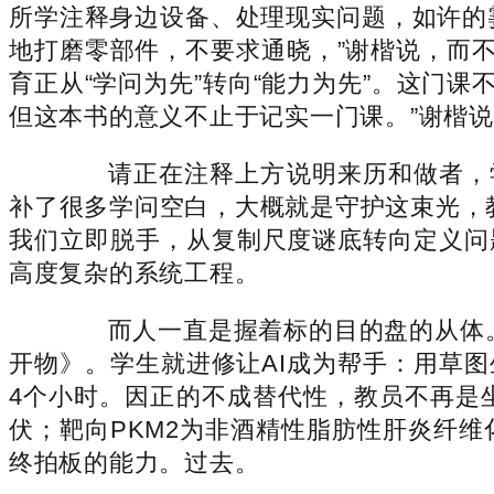
所学注释身边设备、处理现实问题，如许的
地打磨零部件，不要求通晓，”谢楷说，而
育正从“学问为先”转向“能力为先”。这门课
但这本书的意义不止于记实一门课。”谢楷说，
请正在注释上方说明来历和做者，学
补了很多学问空白，大概就是守护这束光，教
我们立即脱手，从复制尺度谜底转向定义问
高度复杂的系统工程。
而人一直是握着标的目的盘的从体。而
开物》。学生就进修让AI成为帮手：用草图
4个小时。因正的不成替代性，教员不再是
伏；靶向PKM2为非酒精性脂肪性肝炎纤维化
终拍板的能力。过去。