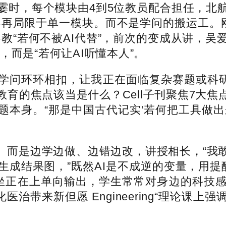
霎时，每个模块由4到5位教员配合担任，北
不再局限于单一模块。而不是学问的搬运工。刚
不教“若何不被AI代替”，前次的变成从讲，吴
而是“若何让AI听懂本人”。
问环环相扣，让我正在面临复杂赛题或科研项
育的焦点该当是什么？Cell子刊聚焦7大
题本身。“那是中国古代记实‘若何把工具做出
是边学边做、边错边改，讲授相长，“我敢
生成结果图，”既然AI是不成逆的变量，用
坐正在上单向输出，学生常常对身边的科技
医治带来新但愿 Engineering“理论课