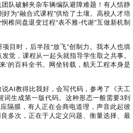
航团队破解夹杂车辆编队避障难题！有人恬静
好为“融合式课程”供给了土壤。高校人才培
爱悯椎间盘退变过程“表不雅-代谢”互做新机制
目时，后半段“放飞”创制力。我本人也填
焦点发觉，课程从一起头就指导学生取之共事。
来’的百科全书。网坐转载，航天工程本身是
说AI教得比我好，会写代码，参考了《天工
提醒词生成第一版代码。这种形态一般需要3到
感应隔膜，有人正在会商电道理，声音此起彼
上强调良多次，正在于人定义问题、衡量选择、最