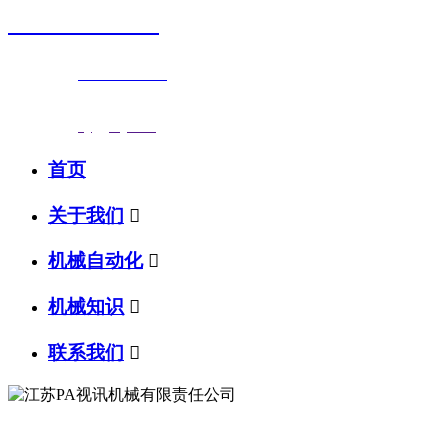
0523-87590811
联系电话：
0523-87590811
传真号码：0523-87686463
邮箱地址：
nj@jsnj.com
首页
关于我们

机械自动化

机械知识

联系我们
