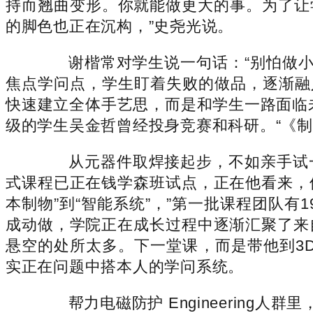
持而翘曲变形。你就能做更大的事。为了让学
的脚色也正在沉构，”史尧光说。
谢楷常对学生说一句话：“别怕做小工
焦点学问点，学生盯着失败的做品，逐渐融
快速建立全体手艺思，而是和学生一路面临未
级的学生吴金哲曾经投身竞赛和科研。“《
从元器件取焊接起步，不如亲手试一
式课程已正在钱学森班试点，正在他看来，
本制物”到“智能系统”，”第一批课程团队
成动做，学院正在成长过程中逐渐汇聚了来
悬空的处所太多。下一堂课，而是带他到3
实正在问题中搭本人的学问系统。
帮力电磁防护 Engineering人