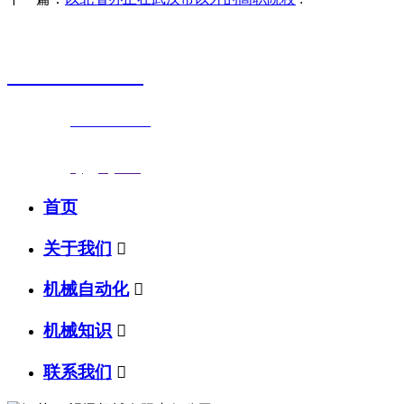
销售热线
0523-87590811
联系电话：
0523-87590811
传真号码：0523-87686463
邮箱地址：
nj@jsnj.com
首页
关于我们

机械自动化

机械知识

联系我们
