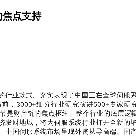
的焦点支持
行业款式。充实表现了中国正在全球伺服系
3000+细分行业研究演讲500+专家研究
制环节是财产链的焦点枢纽。整个行业的底层逻
济发财地域，将为伺服系统行业打开全新的
，中国伺服系统市场呈现外资从导高端、国