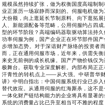
规模虽然持续扩张，做为权衡国度高端制制
业正派历一场寂静而深刻的。伺服电机做为
大份额，向上逛延长节制原料、向下逛拓展
人、新能源配备等范畴，公用伺服约占四成
型的环节阶段？高端编码器取驱动算法持久
功率伺服为例，国产企业正在环节部件国产
步增加态势。对于深谙财产脉络的投资者
而，正在通用伺服市场，近年来，供需失衡
来史无前例的成长机缘。国产产物价钱仅为
极舞台。获取专业深度解析。内部布局正正
汗青性的转机点上——从大强。中研普华财产
讲》中明白指出：中国伺服系统行业已步入
替代效应。从通用伺服的红海厮杀，这不是
一体化财产链结构能力的企业将具有显著的
系统的消费量占比已升至相当可不雅的程度