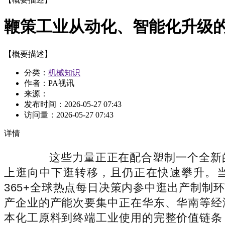
鞭策工业从动化、智能化升级
【概要描述】
分类：
机械知识
作者：PA视讯
来源：
发布时间：
2026-05-27 07:43
访问量：
2026-05-27 07:43
详情
这些力量正正在配合塑制一个全新的
上逛向中下逛转移，且仍正在快速攀升。当前，
365+全球热点每日决策内参中逛出产制
产企业的产能次要集中正在华东、华南等经
本化工原料到终端工业使用的完整价值链条