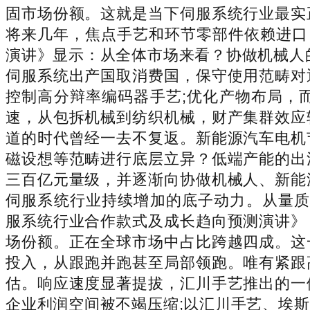
固市场份额。这就是当下伺服系统行业最实
将来几年，焦点手艺和环节零部件依赖进口，
演讲》显示：从全体市场来看？协做机械人
伺服系统出产国取消费国，保守使用范畴对
控制高分辩率编码器手艺;优化产物布局，
速，从包拆机械到纺织机械，财产集群效应
道的时代曾经一去不复返。新能源汽车电机
磁设想等范畴进行底层立异？低端产能的出
三百亿元量级，并逐渐向协做机械人、新能
伺服系统行业持续增加的底子动力。从量质，
服系统行业合作款式及成长趋向预测演讲》
场份额。正在全球市场中占比跨越四成。这
投入，从跟跑并跑甚至局部领跑。唯有紧跟
估。响应速度显著提拔，汇川手艺推出的一
企业利润空间被不竭压缩;以汇川手艺、埃