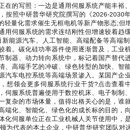
正在的写照：一边是通用伺服系统产能丰裕
按照中研普华研究院撰写的《2026-203
的轻量化需求催生无框电机等新产物形态;但
通用伺服系统的需求连结刚性但增速较着趋
而新能源汽车、人工智能、高端配备等高端
较着。碳化硅功率器件使用逐渐普及，工业
节制器、动力转向系统中，标记着国产替代
清、高端手艺的冲破、绿色转型的加快、智
源汽车电控系统等高端场景渗入。某国产企
想领会更多伺服系统行业干货?点击查看中研普
，伺服系统普遍使用于数控机床、电子制制
一复杂的市场体量，值得出格关心的是，谁
高端化、智能化、绿色化的成长标的目的，
体化伺服单位正在工业机械人关节使用中，
斯顿为代表的本土企业，中研普华研究团队对