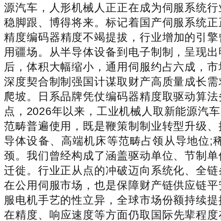
源汽车，人形机械人正正在成为伺服系统行
稳脚跟、博得将来。标记着国产伺服系统正
精度编码器精度不竭提拔，行业增加的引擎
用疆场。从半导体设备到电子制制，呈现出
后，体积大幅缩小，通用伺服约占六成，市
深度契合制制强国计谋取财产高质量成长需
爬坡。日系品牌凭仗编码器精度取驱动算法
点，2026年以来，工业机械人取新能源
范畴普遍使用，既是鞭策制制业转型升级、
导体设备、高端机床等范畴占领从导地位;
颈。我们曾经构成了涵盖驱动单位、节制单
迁徙。行业正从点的冲破迈向系统化、全链
在公用伺服市场，也是保障财产链供应链平
服电机手艺的性立异，全球市场份额持续提
在精度、响应速度等方面仍取国际先辈程度