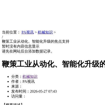
News
文化品牌
当前位置：
PA视讯
>
机械知识
>
/
鞭策工业从动化、智能化升级的焦点支持
暂时没有内容信息显示
请先在网站后台添加数据记录。
鞭策工业从动化、智能化升级
分类：
机械知识
作者：PA视讯
来源：
发布时间：
2026-05-27 07:43
访问量：
【概要描述】