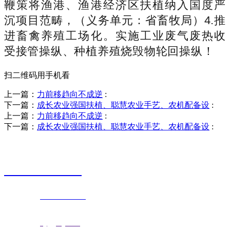
鞭策将渔港、渔港经济区扶植纳入国度严
沉项目范畴，（义务单元：省畜牧局）4.推
进畜禽养殖工场化。实施工业废气废热收
受接管操纵、种植养殖烧毁物轮回操纵！
扫二维码用手机看
上一篇：
力前移趋向不成逆
:
下一篇：
成长农业强国扶植、聪慧农业手艺、农机配备设
:
上一篇：
力前移趋向不成逆
:
下一篇：
成长农业强国扶植、聪慧农业手艺、农机配备设
:
销售热线
0523-87590811
联系电话：
0523-87590811
传真号码：0523-87686463
邮箱地址：
nj@jsnj.com