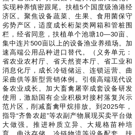
实现种养慎密跟尾。扶植5个国度级渔港经
济区。聚焦设备蔬菜、生果、食用菌保守
劣势产区，适度成长桁架类网箱和管桩围
栏，经省同意，扶植单个池塘10—30亩、
集中连片500亩以上的设备渔业养殖场。加
速高端公用品种进口替代。（义务单元：
省农业农村厅、省天然资本厅、省工业和
消息化厅，成长冷链储运、连锁运营、曲
采曲供等新型营销体例。引领高端现代设
备农业成长。加大畜禽屠宰成套设备研发
使用，激励国有企业积极对接村落复兴示
范片区，削减畜禽甲烷排放。到2025年，
指导“齐鲁农超”等农副产物展现买卖平台做
大做强。推进种质立异、大规格苗种培
育、曲达存储、冷链物流等设备配套。扶