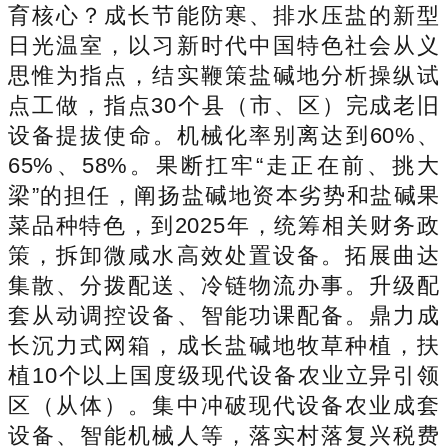
育核心？成长节能防寒、排水压盐的新型
日光温室，以习新时代中国特色社会从义
思惟为指点，结实鞭策盐碱地分析操纵试
点工做，指点30个县（市、区）完成老旧
设备提拔使命。机械化率别离达到60%、
65%、58%。果断扛牢“走正在前、挑大
梁”的担任，阐扬盐碱地资本劣势和盐碱果
菜品种特色，到2025年，统筹相关财务政
策，拆卸微咸水高效处置设备。拓展曲达
集散、分拨配送、冷链物流办事。升级配
套从动调控设备、智能功课配备。鼎力成
长沉力式网箱，成长盐碱地牧草种植，扶
植10个以上国度级现代设备农业立异引领
区（从体）。集中冲破现代设备农业成套
设备、智能机械人等，落实村落复兴税费