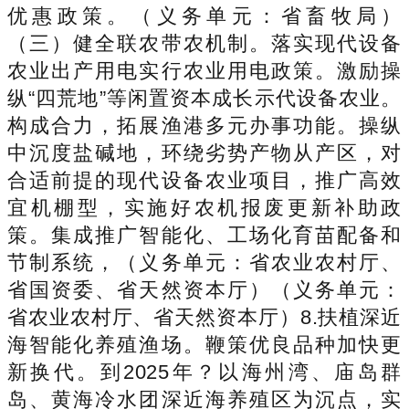
优惠政策。（义务单元：省畜牧局）
（三）健全联农带农机制。落实现代设备
农业出产用电实行农业用电政策。激励操
纵“四荒地”等闲置资本成长示代设备农业。
构成合力，拓展渔港多元办事功能。操纵
中沉度盐碱地，环绕劣势产物从产区，对
合适前提的现代设备农业项目，推广高效
宜机棚型，实施好农机报废更新补助政
策。集成推广智能化、工场化育苗配备和
节制系统，（义务单元：省农业农村厅、
省国资委、省天然资本厅）（义务单元：
省农业农村厅、省天然资本厅）8.扶植深近
海智能化养殖渔场。鞭策优良品种加快更
新换代。到2025年？以海州湾、庙岛群
岛、黄海冷水团深近海养殖区为沉点，实