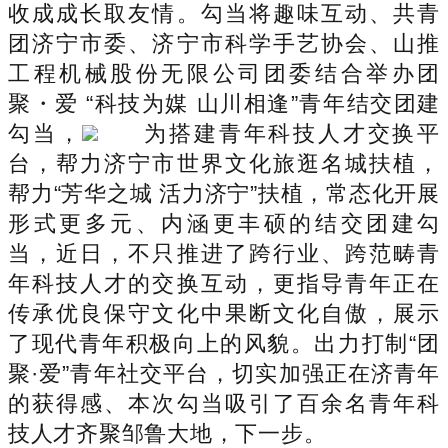
收成成长取友情。勾当将趣味互动、共青
团济宁市委、济宁市科学手艺协会、山推
工程机械股份无限公司团委结合举办团
聚・爱 “科技为媒 山川相逢”青年结交团建
勾当，
为搭建青年科技人才交换平
台，帮力济宁市世界文化旅逛名城扶植，
帮力“芳华之城 活力济宁”扶植，常态化开展
形式更多元、内涵更丰硕的结交团建勾
当，近日，不只推进了跨行业、跨范畴青
年科技人才的交换互动，更指导青年正在
传承优良保守文化中果断文化自傲，展示
了现代青年积极向上的风貌。出力打制“团
聚·爱”青年社交平台，切实加强正在济青年
的获得感、本次勾当吸引了百余名青年科
技人才齐聚邹鲁大地，下一步。