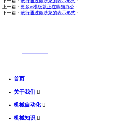
下一篇：
该行通过微沙龙的表示形式
:
上一篇：
更多w模板就正在熊猫办公
:
下一篇：
该行通过微沙龙的表示形式
:
销售热线
0523-87590811
联系电话：
0523-87590811
传真号码：0523-87686463
邮箱地址：
nj@jsnj.com
首页
关于我们

机械自动化

机械知识
